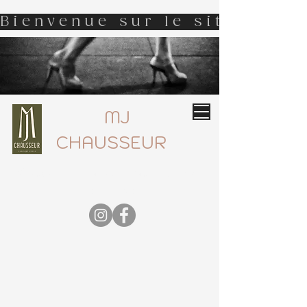
Bienvenue sur le site d'MJ 
MJ
CHAUSSEUR
Boutique de chaussures haut de gamme
05 55 77 59 05