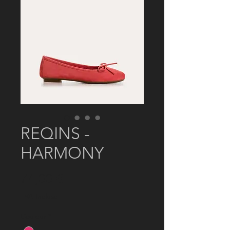
REQINS -
HARMONY
Prix
74,00 €
TVA Incluse
Couleur
*