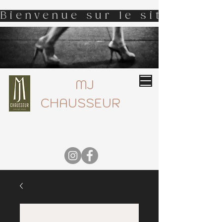
Bienvenue sur le site d'MJ 
MJ
CHAUSSEUR
Boutique de chaussures haut de gamme
05 55 77 59 05