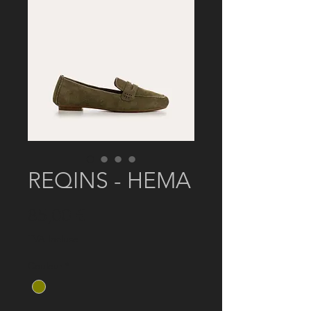
REQINS - HEMA
Prix
85,00 €
TVA Incluse
Couleur
*