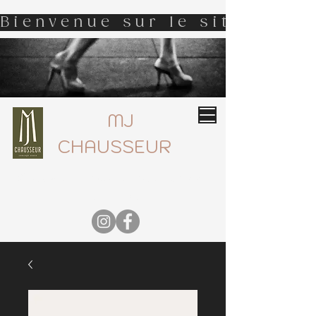
Bienvenue sur le site d'MJ 
MJ
CHAUSSEUR
Boutique de chaussures haut de gamme
05 55 77 59 05