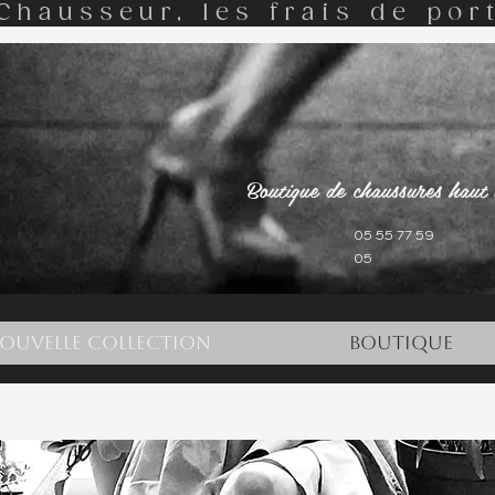
Chausseur, les frais de port
Boutique de chaussures haut
05 55 77 59
05
Bienvenue sur notre site !
ouvelle Collection
Boutique
La Team MJ